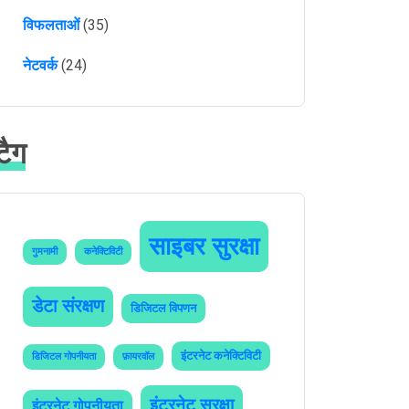
विफलताओं
(35)
नेटवर्क
(24)
टैग
साइबर सुरक्षा
गुमनामी
कनेक्टिविटी
डेटा संरक्षण
डिजिटल विपणन
इंटरनेट कनेक्टिविटी
डिजिटल गोपनीयता
फ़ायरवॉल
इंटरनेट सुरक्षा
इंटरनेट गोपनीयता