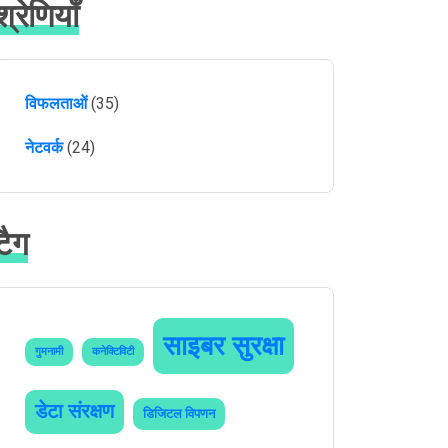
श्रेणियाँ
विफलताओं
(35)
नेटवर्क
(24)
टैग
साइबर सुरक्षा
गुमनामी
कनेक्टिविटी
डेटा संरक्षण
डिजिटल विपणन