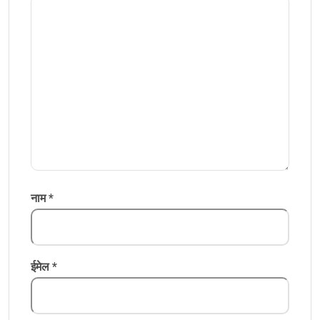
नाम
*
ईमेल
*