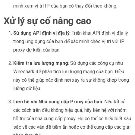
minh xem vị trí IP của bạn có thay đổi theo không.
Xử lý sự cố nâng cao
Sử dụng API định vị địa lý
: Triển khai API định vị địa lý
trong ứng dụng của bạn để xác minh chéo vị trí với IP
proxy dự kiến của bạn.
Kiểm tra lưu lượng mạng
: Sử dụng các công cụ như
Wireshark để phân tích lưu lượng mạng của bạn. Điều
này có thể giúp xác định nơi xảy ra sự không khớp trong
luồng dữ liệu.
Liên hệ với Nhà cung cấp Proxy của bạn
: Nếu tất cả
các cách trên đều không hiệu quả, hãy liên hệ với nhóm
hỗ trợ của nhà cung cấp proxy. Họ có thể có hiểu biết sâu
sắc về các vấn đề tiềm ẩn hoặc có thể cung cấp các giải