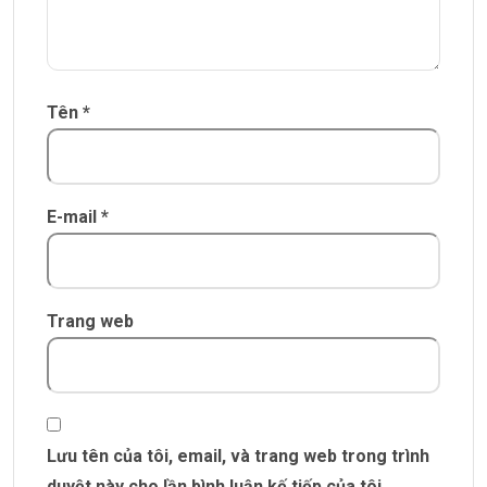
Tên
*
E-mail
*
Trang web
Lưu tên của tôi, email, và trang web trong trình
duyệt này cho lần bình luận kế tiếp của tôi.