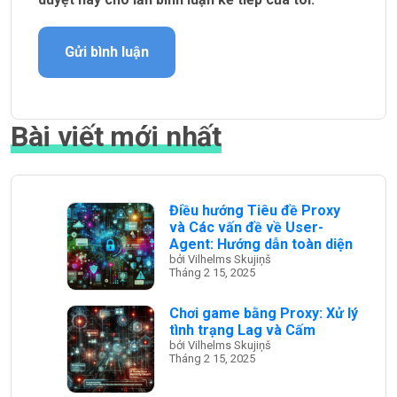
Bài viết mới nhất
Điều hướng Tiêu đề Proxy
và Các vấn đề về User-
Agent: Hướng dẫn toàn diện
bởi Vilhelms Skujiņš
Tháng 2 15, 2025
Chơi game bằng Proxy: Xử lý
tình trạng Lag và Cấm
bởi Vilhelms Skujiņš
Tháng 2 15, 2025