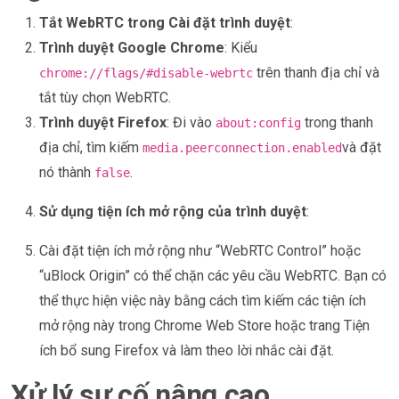
Tắt WebRTC trong Cài đặt trình duyệt
:
Trình duyệt Google Chrome
: Kiểu
trên thanh địa chỉ và
chrome://flags/#disable-webrtc
tắt tùy chọn WebRTC.
Trình duyệt Firefox
: Đi vào
trong thanh
about:config
địa chỉ, tìm kiếm
và đặt
media.peerconnection.enabled
nó thành
.
false
Sử dụng tiện ích mở rộng của trình duyệt
:
Cài đặt tiện ích mở rộng như “WebRTC Control” hoặc
“uBlock Origin” có thể chặn các yêu cầu WebRTC. Bạn có
thể thực hiện việc này bằng cách tìm kiếm các tiện ích
mở rộng này trong Chrome Web Store hoặc trang Tiện
ích bổ sung Firefox và làm theo lời nhắc cài đặt.
Xử lý sự cố nâng cao