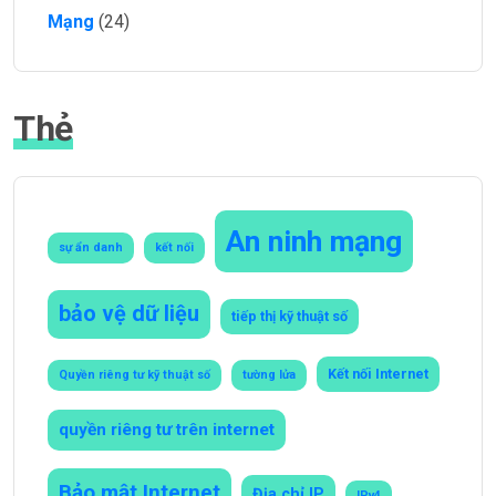
Mạng
(24)
Thẻ
An ninh mạng
sự ẩn danh
kết nối
bảo vệ dữ liệu
tiếp thị kỹ thuật số
Kết nối Internet
Quyền riêng tư kỹ thuật số
tường lửa
quyền riêng tư trên internet
Bảo mật Internet
Địa chỉ IP
IPv4