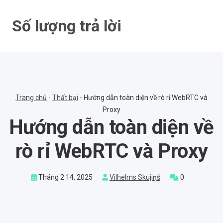
Bỏ
qua
Số lượng trả lời
nội
dung
Trang chủ
-
Thất bại
-
Hướng dẫn toàn diện về rò rỉ WebRTC và
Proxy
Hướng dẫn toàn diện về
rò rỉ WebRTC và Proxy
Tháng 2 14, 2025
Vilhelms Skujiņš
0