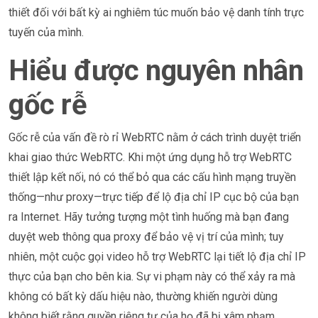
thiết đối với bất kỳ ai nghiêm túc muốn bảo vệ danh tính trực
tuyến của mình.
Hiểu được nguyên nhân
gốc rễ
Gốc rễ của vấn đề rò rỉ WebRTC nằm ở cách trình duyệt triển
khai giao thức WebRTC. Khi một ứng dụng hỗ trợ WebRTC
thiết lập kết nối, nó có thể bỏ qua các cấu hình mạng truyền
thống—như proxy—trực tiếp để lộ địa chỉ IP cục bộ của bạn
ra Internet. Hãy tưởng tượng một tình huống mà bạn đang
duyệt web thông qua proxy để bảo vệ vị trí của mình; tuy
nhiên, một cuộc gọi video hỗ trợ WebRTC lại tiết lộ địa chỉ IP
thực của bạn cho bên kia. Sự vi phạm này có thể xảy ra mà
không có bất kỳ dấu hiệu nào, thường khiến người dùng
không biết rằng quyền riêng tư của họ đã bị xâm phạm.