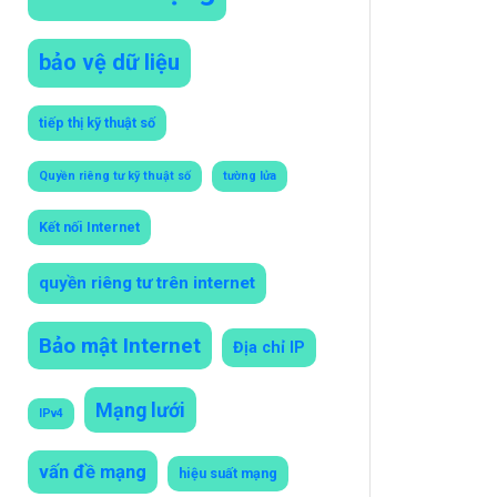
bảo vệ dữ liệu
tiếp thị kỹ thuật số
Quyền riêng tư kỹ thuật số
tường lửa
Kết nối Internet
quyền riêng tư trên internet
Bảo mật Internet
Địa chỉ IP
Mạng lưới
IPv4
vấn đề mạng
hiệu suất mạng