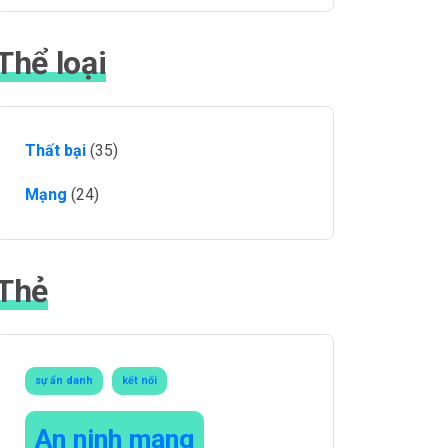
Thể loại
Thất bại
(35)
Mạng
(24)
Thẻ
sự ẩn danh
kết nối
An ninh mạng