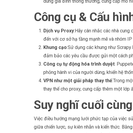
dùng gia đình thông thường, cung cấp mô hìn
Công cụ & Cấu hìn
Dịch vụ Proxy
:Hãy cân nhắc các nhà cung 
đến với cơ sở hạ tầng mạnh mẽ và nhóm IP 
Khung cạo
:Sử dụng các khung như Scrapy ho
đảm bảo các yêu cầu được gửi một cách ph
Công cụ tự động hóa trình duyệt
: Puppet
phỏng hành vi của người dùng, khiến hệ thốn
VPN như một giải pháp thay thế
:Trong mộ
thay thế cho proxy, cung cấp thêm một lớp 
Suy nghĩ cuối cùng
Việc điều hướng mạng lưới phức tạp của việc sử
giữa chiến lược, sự kiên nhẫn và kiến thức. Bằn