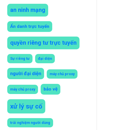
an ninh mạng
Ẩn danh trực tuyến
quyền riêng tư trực tuyến
Sự riêng tư
đại diện
người đại diện
máy chủ proxy
bảo vệ
máy chủ proxy
xử lý sự cố
trải nghiệm người dùng