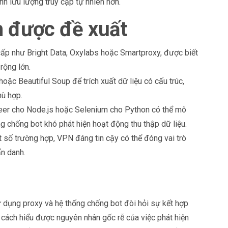
h lưu lượng truy cập tự nhiên hơn.
h được đề xuất
cấp như Bright Data, Oxylabs hoặc Smartproxy, được biết
rộng lớn.
ặc Beautiful Soup để trích xuất dữ liệu có cấu trúc,
ù hợp.
eer cho Node.js hoặc Selenium cho Python có thể mô
g chống bot khó phát hiện hoạt động thu thập dữ liệu.
t số trường hợp, VPN đáng tin cậy có thể đóng vai trò
ẩn danh.
 dụng proxy và hệ thống chống bot đòi hỏi sự kết hợp
g cách hiểu được nguyên nhân gốc rễ của việc phát hiện