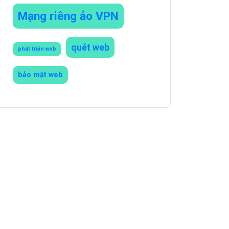
Mạng riêng ảo VPN
quét web
phát triển web
bảo mật web