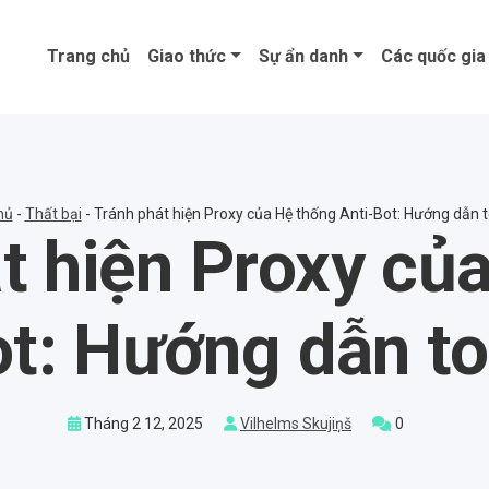
Trang chủ
Giao thức
Sự ẩn danh
Các quốc gia
hủ
-
Thất bại
-
Tránh phát hiện Proxy của Hệ thống Anti-Bot: Hướng dẫn t
t hiện Proxy củ
ot: Hướng dẫn to
Tháng 2 12, 2025
Vilhelms Skujiņš
0