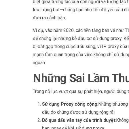
biệt giữa tương tác của con người và tương tác 
lưu lượng bot—chẳng hạn như tốc độ yêu cầu nha
đưa ra cảnh báo.
Ví dụ, vào năm 2020, các nền tảng bán vé như T
để chống lại những kẻ đầu cơ sử dụng proxy. Kế
bị bắt gặp trong cuộc đấu súng, vì IP proxy của
mạnh tầm quan trọng của việc không chỉ sử dụn
ngoan.
Những Sai Lầm Th
Trong nỗ lực vượt qua sự phát hiện, người dùng
Sử dụng Proxy công cộng
:Những phương p
dấu do chúng được sử dụng rộng rãi.
Bỏ qua dấu vân tay của trình duyệt
:Không 
bạn, ngay cả khi sử dụng proxy.