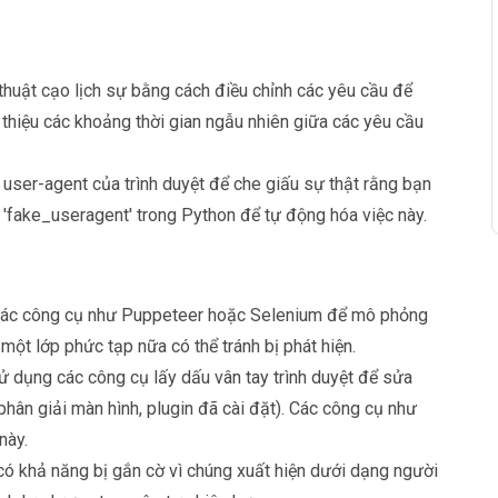
 thuật cạo lịch sự bằng cách điều chỉnh các yêu cầu để
i thiệu các khoảng thời gian ngẫu nhiên giữa các yêu cầu
i user-agent của trình duyệt để che giấu sự thật rằng bạn
 'fake_useragent' trong Python để tự động hóa việc này.
các công cụ như Puppeteer hoặc Selenium để mô phỏng
một lớp phức tạp nữa có thể tránh bị phát hiện.
Sử dụng các công cụ lấy dấu vân tay trình duyệt để sửa
phân giải màn hình, plugin đã cài đặt). Các công cụ như
này.
 có khả năng bị gắn cờ vì chúng xuất hiện dưới dạng người