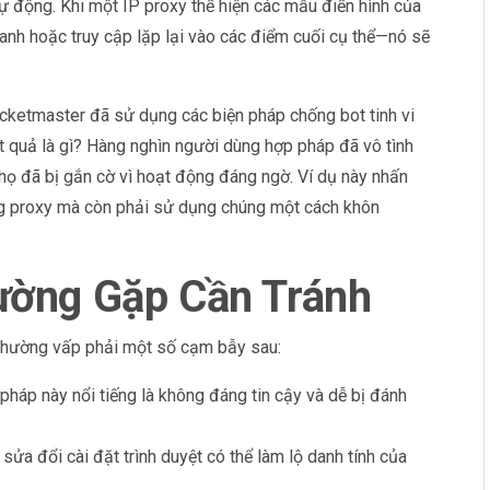
tự động. Khi một IP proxy thể hiện các mẫu điển hình của
nh hoặc truy cập lặp lại vào các điểm cuối cụ thể—nó sẽ
icketmaster đã sử dụng các biện pháp chống bot tinh vi
t quả là gì? Hàng nghìn người dùng hợp pháp đã vô tình
 họ đã bị gắn cờ vì hoạt động đáng ngờ. Ví dụ này nhấn
g proxy mà còn phải sử dụng chúng một cách khôn
ường Gặp Cần Tránh
 thường vấp phải một số cạm bẫy sau:
háp này nổi tiếng là không đáng tin cậy và dễ bị đánh
sửa đổi cài đặt trình duyệt có thể làm lộ danh tính của