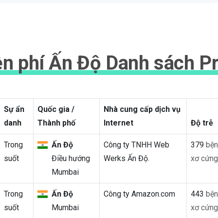
n phí Ấn Độ Danh sách P
Sự ẩn
Quốc gia /
Nhà cung cấp dịch vụ
danh
Thành phố
Internet
Độ trễ
Trong
Ấn Độ
Công ty TNHH Web
379
bện
suốt
Điều hướng
Werks Ấn Độ.
xơ cứng
Mumbai
Trong
Ấn Độ
Công ty Amazon.com
443
bện
suốt
Mumbai
xơ cứng