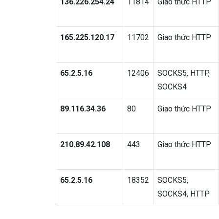
136.226.254.24
11814
Giao thức HTTP
165.225.120.17
11702
Giao thức HTTP
65.2.5.16
12406
SOCKS5, HTTP,
SOCKS4
89.116.34.36
80
Giao thức HTTP
210.89.42.108
443
Giao thức HTTP
65.2.5.16
18352
SOCKS5,
SOCKS4, HTTP