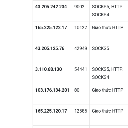
43.205.242.234
9002
SOCKS5, HTTP,
SOCKS4
165.225.122.17
10122
Giao thức HTTP
43.205.125.76
42949
SOCKS5
3.110.68.130
54441
SOCKS5, HTTP,
SOCKS4
103.176.134.201
80
Giao thức HTTP
165.225.120.17
12585
Giao thức HTTP