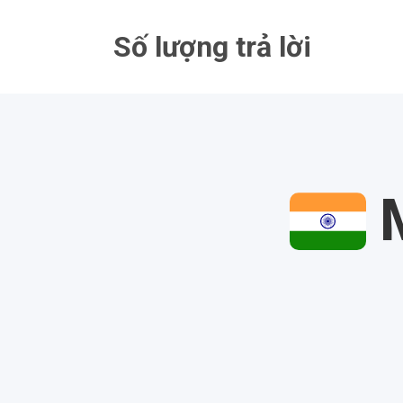
Bỏ
qua
Số lượng trả lời
nội
dung
M