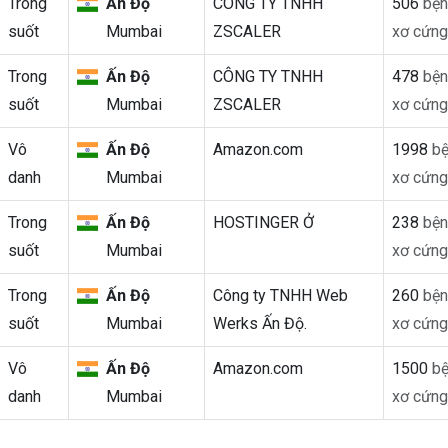
Trong
Ấn Độ
CÔNG TY TNHH
506
bện
suốt
Mumbai
ZSCALER
xơ cứng
Trong
Ấn Độ
CÔNG TY TNHH
478
bện
suốt
Mumbai
ZSCALER
xơ cứng
Vô
Ấn Độ
Amazon.com
1998
bệ
danh
Mumbai
xơ cứng
Trong
Ấn Độ
HOSTINGER Ở
238
bện
suốt
Mumbai
xơ cứng
Trong
Ấn Độ
Công ty TNHH Web
260
bện
suốt
Mumbai
Werks Ấn Độ.
xơ cứng
Vô
Ấn Độ
Amazon.com
1500
bệ
danh
Mumbai
xơ cứng