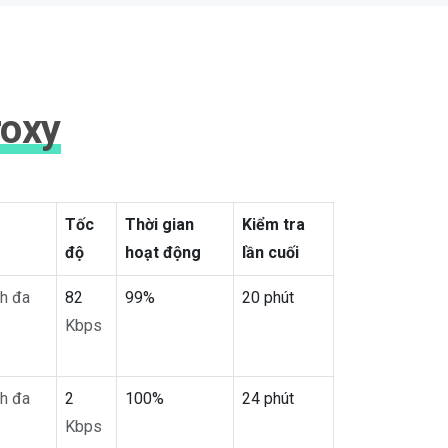
roxy
Tốc
Thời gian
Kiểm tra
độ
hoạt động
lần cuối
h đa
82
99%
20 phút
Kbps
h đa
2
100%
24 phút
Kbps