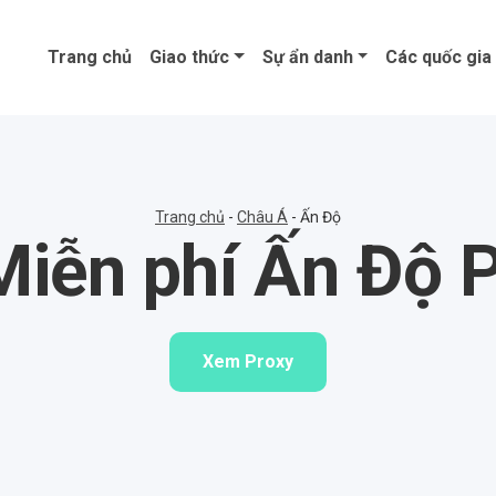
Trang chủ
Giao thức
Sự ẩn danh
Các quốc gia
Trang chủ
-
Châu Á
-
Ấn Độ
iễn phí Ấn Độ 
Xem Proxy