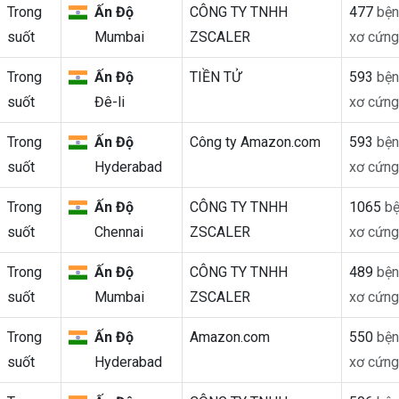
Trong
Ấn Độ
CÔNG TY TNHH
477
bện
suốt
Mumbai
ZSCALER
xơ cứng
Trong
Ấn Độ
TIỀN TỬ
593
bện
suốt
Đê-li
xơ cứng
Trong
Ấn Độ
Công ty Amazon.com
593
bện
suốt
Hyderabad
xơ cứng
Trong
Ấn Độ
CÔNG TY TNHH
1065
bệ
suốt
Chennai
ZSCALER
xơ cứng
Trong
Ấn Độ
CÔNG TY TNHH
489
bện
suốt
Mumbai
ZSCALER
xơ cứng
Trong
Ấn Độ
Amazon.com
550
bện
suốt
Hyderabad
xơ cứng