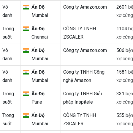
Vô
Ấn Độ
Công ty Amazon.com
2601
bệ
danh
Mumbai
xơ cứng
Trong
Ấn Độ
CÔNG TY TNHH
1104
bệ
suốt
Chennai
ZSCALER
xơ cứng
Vô
Ấn Độ
Công ty Amazon.com
506
bện
danh
Mumbai
xơ cứng
Vô
Ấn Độ
Công ty TNHH Công
1581
bệ
danh
Mumbai
nghệ Amazon
xơ cứng
Trong
Ấn Độ
Công ty TNHH Giải
331
bện
suốt
Pune
pháp Inspitele
xơ cứng
Trong
Ấn Độ
CÔNG TY TNHH
555
bện
suốt
Mumbai
ZSCALER
xơ cứng