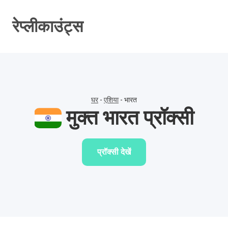
सामग्री
पर
रेप्लीकाउंट्स
जाएं
घर
-
एशिया
-
भारत
मुक्त भारत प्रॉक्सी
प्रॉक्सी देखें