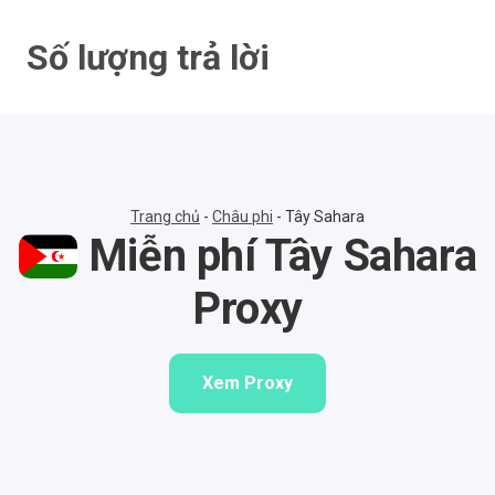
Bỏ
qua
Số lượng trả lời
nội
dung
Trang chủ
-
Châu phi
-
Tây Sahara
Miễn phí Tây Sahara
Proxy
Xem Proxy