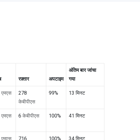
अंतिम बार जांचा
ब
रफ़्तार
अपटाइम
गया
0
एमएस
278
99%
13 मिनट
केबीपीएस
7
एमएस
6
केबीपीएस
100%
41 मिनट
3
एमएस
716
100%
34 मिनट