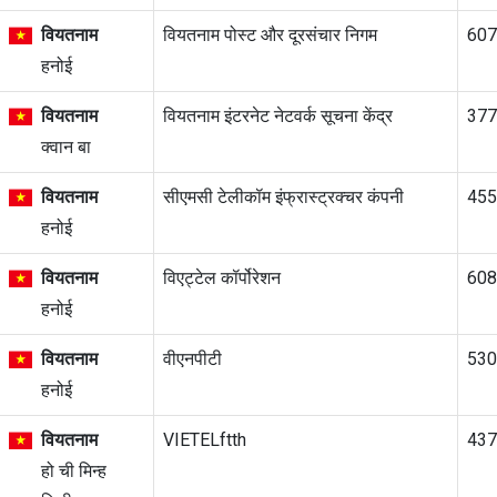
वियतनाम
वियतनाम पोस्ट और दूरसंचार निगम
60
हनोई
वियतनाम
वियतनाम इंटरनेट नेटवर्क सूचना केंद्र
37
क्वान बा
वियतनाम
सीएमसी टेलीकॉम इंफ्रास्ट्रक्चर कंपनी
45
हनोई
वियतनाम
विएट्टेल कॉर्पोरेशन
60
हनोई
वियतनाम
वीएनपीटी
53
हनोई
वियतनाम
VIETELftth
43
हो ची मिन्ह