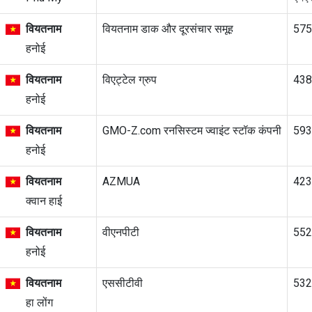
वियतनाम
वियतनाम डाक और दूरसंचार समूह
57
हनोई
वियतनाम
विएट्टेल ग्रुप
43
हनोई
वियतनाम
GMO-Z.com रनसिस्टम ज्वाइंट स्टॉक कंपनी
59
हनोई
वियतनाम
AZMUA
42
क्वान हाई
वियतनाम
वीएनपीटी
55
हनोई
वियतनाम
एससीटीवी
53
हा लोंग