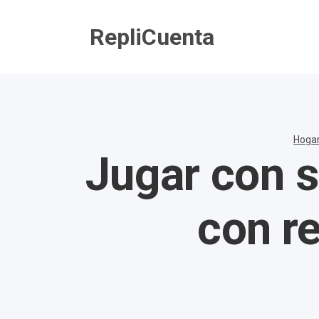
Saltar
al
RepliCuenta
contenido
Hoga
Jugar con s
con re