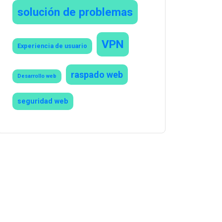
solución de problemas
VPN
Experiencia de usuario
raspado web
Desarrollo web
seguridad web