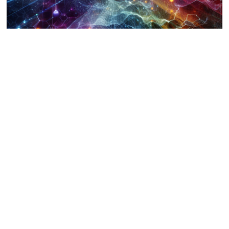
Fuga de DNS
6 de febrero de 2025
James Proxton
0
Fuga de DNS: Falla técnica en redes proxy ¿Qué es
una fuga de DNS? A nivel técnico,...