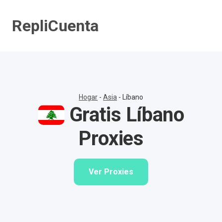
Saltar
al
RepliCuenta
contenido
Hogar
-
Asia
-
Líbano
Gratis Líbano
Proxies
Ver Proxies