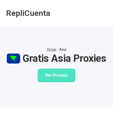
Saltar
al
RepliCuenta
contenido
Hogar
-
Asia
Gratis Asia Proxies
Ver Proxies