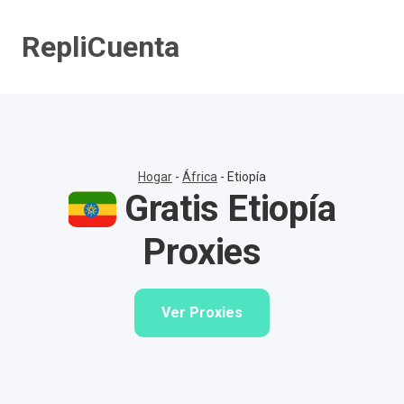
Saltar
al
RepliCuenta
contenido
Hogar
-
África
-
Etiopía
Gratis Etiopía
Proxies
Ver Proxies