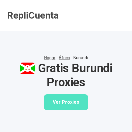
Saltar
al
RepliCuenta
contenido
Hogar
-
África
-
Burundi
Gratis Burundi
Proxies
Ver Proxies