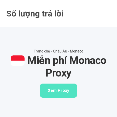
Bỏ
qua
Số lượng trả lời
nội
dung
Trang chủ
-
Châu Âu
-
Monaco
Miễn phí Monaco
Proxy
Xem Proxy