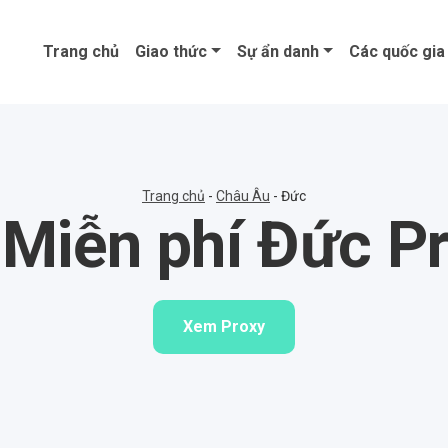
Trang chủ
Giao thức
Sự ẩn danh
Các quốc gia
Trang chủ
-
Châu Âu
-
Đức
Miễn phí Đức P
Xem Proxy