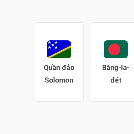
Quần đảo
Băng-la-
Solomon
đét