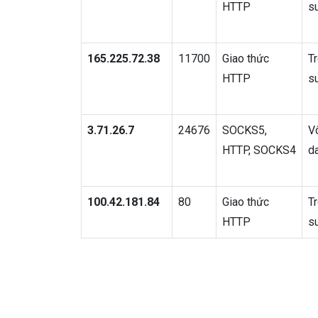
HTTP
s
165.225.72.38
11700
Giao thức
T
HTTP
s
3.71.26.7
24676
SOCKS5,
V
HTTP, SOCKS4
d
100.42.181.84
80
Giao thức
T
HTTP
s