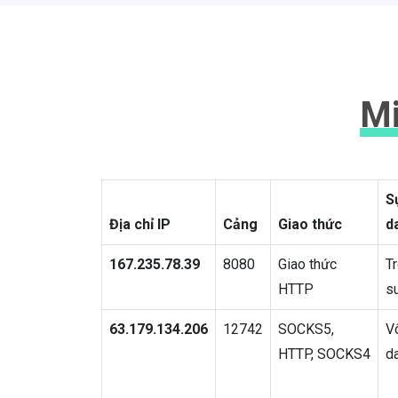
Mi
S
Địa chỉ IP
Cảng
Giao thức
d
167.235.78.39
8080
Giao thức
T
HTTP
s
63.179.134.206
12742
SOCKS5,
V
HTTP, SOCKS4
d