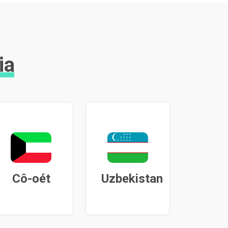
ia
Cô-oét
Uzbekistan