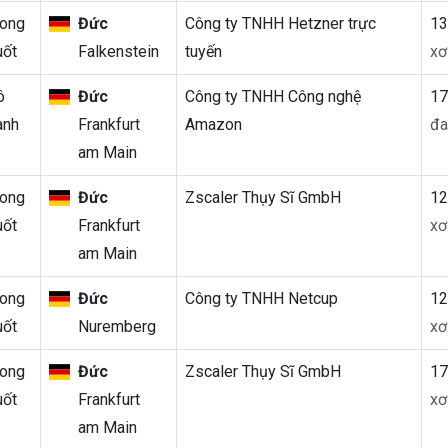
rong
Đức
Công ty TNHH Hetzner trực
1
uốt
Falkenstein
tuyến
xơ
ô
Đức
Công ty TNHH Công nghệ
1
anh
Frankfurt
Amazon
đa
am Main
rong
Đức
Zscaler Thụy Sĩ GmbH
1
uốt
Frankfurt
xơ
am Main
rong
Đức
Công ty TNHH Netcup
1
uốt
Nuremberg
xơ
rong
Đức
Zscaler Thụy Sĩ GmbH
1
uốt
Frankfurt
xơ
am Main