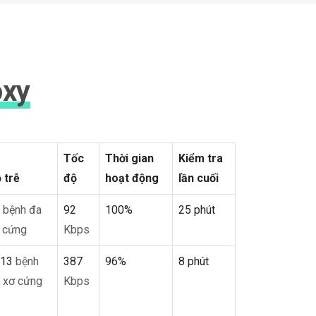
oxy
Tốc
Thời gian
Kiểm tra
 trễ
độ
hoạt động
lần cuối
9
bệnh đa
92
100%
25 phút
 cứng
Kbps
313
bệnh
387
96%
8 phút
 xơ cứng
Kbps