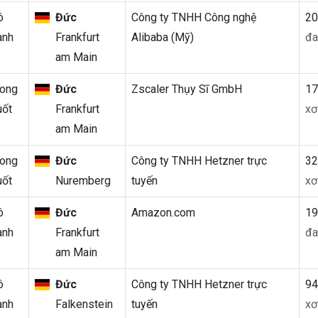
ô
Đức
Công ty TNHH Công nghệ
2
anh
Frankfurt
Alibaba (Mỹ)
đa
am Main
rong
Đức
Zscaler Thụy Sĩ GmbH
1
uốt
Frankfurt
xơ
am Main
rong
Đức
Công ty TNHH Hetzner trực
3
uốt
Nuremberg
tuyến
xơ
ô
Đức
Amazon.com
1
anh
Frankfurt
đa
am Main
ô
Đức
Công ty TNHH Hetzner trực
9
anh
Falkenstein
tuyến
xơ