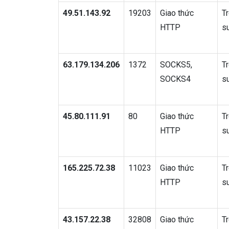
49.51.143.92
19203
Giao thức
T
HTTP
s
63.179.134.206
1372
SOCKS5,
T
SOCKS4
s
45.80.111.91
80
Giao thức
T
HTTP
s
165.225.72.38
11023
Giao thức
T
HTTP
s
43.157.22.38
32808
Giao thức
T