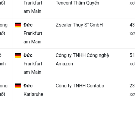
uốt
Frankfurt
Tencent Thâm Quyến
xơ
am Main
rong
Đức
Zscaler Thụy Sĩ GmbH
4
uốt
Frankfurt
xơ
am Main
ô
Đức
Công ty TNHH Công nghệ
5
anh
Frankfurt
Amazon
xơ
am Main
rong
Đức
Công ty TNHH Contabo
2
uốt
Karlsruhe
xơ