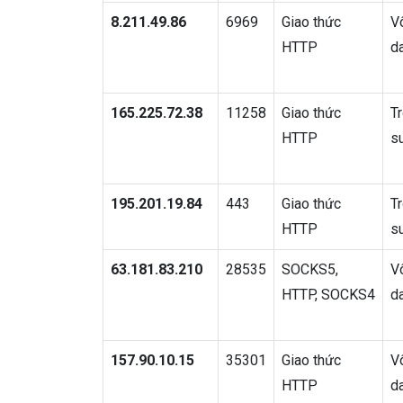
8.211.49.86
6969
Giao thức
V
HTTP
d
165.225.72.38
11258
Giao thức
T
HTTP
s
195.201.19.84
443
Giao thức
T
HTTP
s
63.181.83.210
28535
SOCKS5,
V
HTTP, SOCKS4
d
157.90.10.15
35301
Giao thức
V
HTTP
d