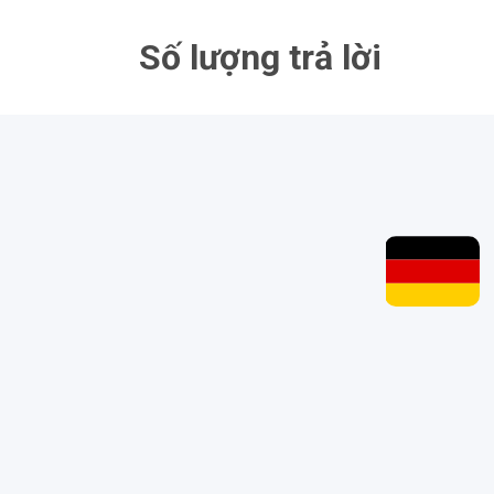
Bỏ
qua
Số lượng trả lời
nội
dung