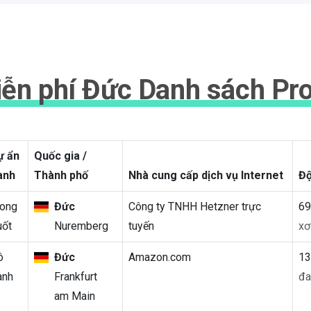
ễn phí Đức Danh sách Pr
ự ẩn
Quốc gia /
anh
Thành phố
Nhà cung cấp dịch vụ Internet
Độ
rong
Đức
Công ty TNHH Hetzner trực
6
uốt
Nuremberg
tuyến
xơ
ô
Đức
Amazon.com
1
anh
Frankfurt
đa
am Main