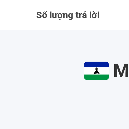
Bỏ
qua
Số lượng trả lời
nội
dung
Mi