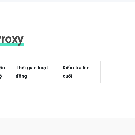
Proxy
ốc
Thời gian hoạt
Kiểm tra lần
ộ
động
cuối