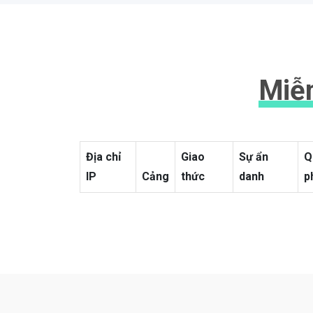
Miễn
Địa chỉ
Giao
Sự ẩn
Q
IP
Cảng
thức
danh
p