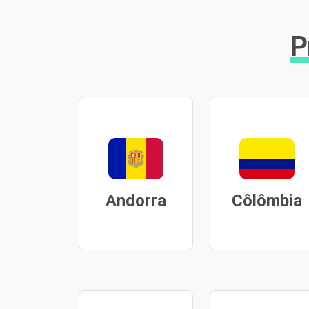
P
Andorra
Côlômbia