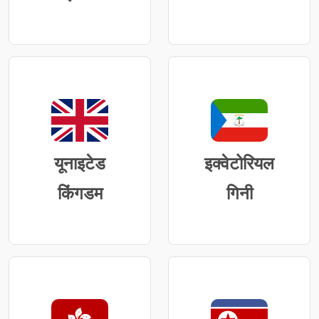
यूनाइटेड
इक्वेटोरियल
किंगडम
गिनी