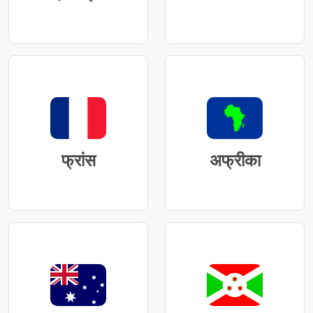
फ्रांस
अफ्रीका