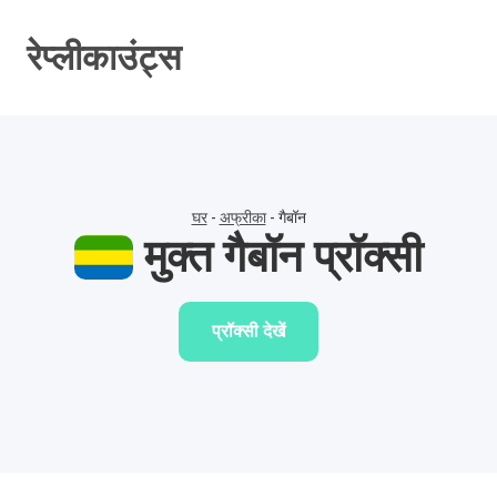
सामग्री
पर
रेप्लीकाउंट्स
जाएं
घर
-
अफ्रीका
-
गैबॉन
मुक्त गैबॉन प्रॉक्सी
प्रॉक्सी देखें