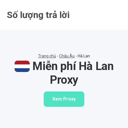
Bỏ
qua
Số lượng trả lời
nội
dung
Trang chủ
-
Châu Âu
-
Hà Lan
Miễn phí Hà Lan
Proxy
Xem Proxy