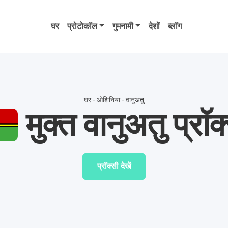
घर
प्रोटोकॉल
गुमनामी
देशों
ब्लॉग
घर
-
ओशिनिया
-
वानुअतु
मुक्त वानुअतु प्रॉक
प्रॉक्सी देखें