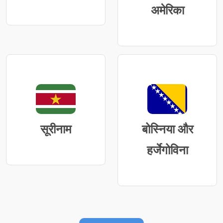
अमेरिका
सूरीनाम
बोस्निया और
हर्जेगोविना