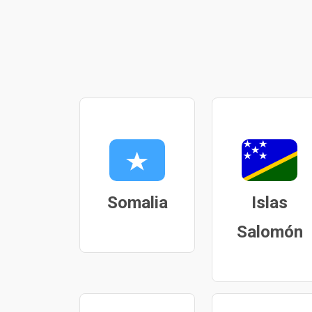
Somalia
Islas
Salomón