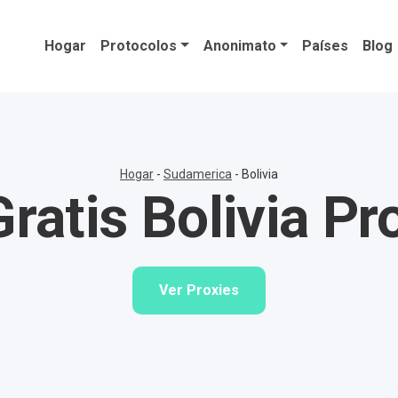
Hogar
Protocolos
Anonimato
Países
Blog
Hogar
-
Sudamerica
-
Bolivia
ratis Bolivia Pr
Ver Proxies