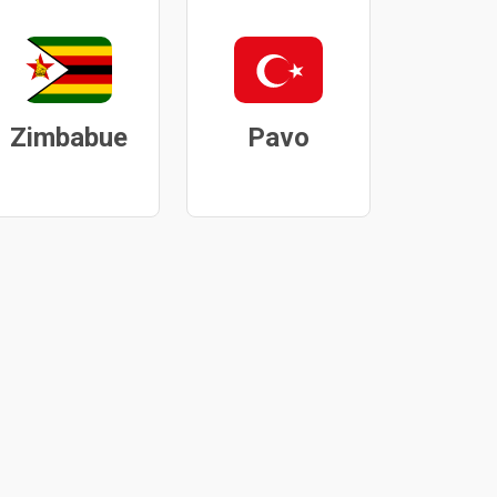
Zimbabue
Pavo